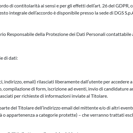
do di contitolarità ai sensi e per gli effetti dell’art. 26 del GDPR,
testo integrale dell’accordo è disponibile presso la sede di DGS S.p.
o Responsabile della Protezione dei Dati Personali contattabile al
 di dati:
ci, indirizzo, email) rilasciati liberamente dall’utente per accedere 
tto, compilazione di form, iscrizione ad eventi, invio di candidatur
sciati per richieste di informazioni inviate al Titolare.
arte del Titolare dell’indirizzo email del mittente e/o di altri event
tà o appartenenza a categorie protette) – che verranno trattati esc