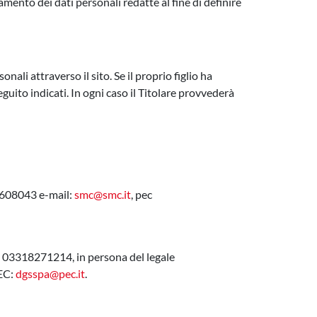
amento dei dati personali redatte al fine di definire
nali attraverso il sito. Se il proprio figlio ha
eguito indicati. In ogni caso il Titolare provvederà
22608043 e-mail:
smc@smc.it
, pec
 03318271214, in persona del legale
PEC:
dgsspa@pec.it
.