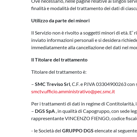
Ove necessario, nelle pagine relative ai singoli serv
finalità e modalità del trattamento dei dati di ciascu
Utilizzo da parte dei minori
Il Servizio non è rivolto a soggetti minori di età. E’
inviato informazioni personali e si desidera richiede
immediatamente alla cancellazione deI dati nel mo
Il Titolare del trattamento
Titolare del trattamento è:
–
SMC Treviso Srl
, C.F. e P.IVA 03304900263 con 
smctv.ufficio.amministrativo@pec.smc.it
Per i trattamenti di dati in regime di Contitolarità,
–
DGS SpA
, in qualità di Capogruppo, con sede 
rappresentante VINCENZO FIENGO, codice fiscal
- le Società del
GRUPPO DGS
elencate al seguente