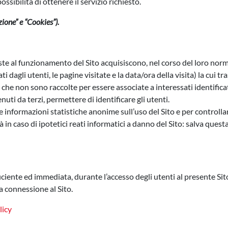
ibilità di ottenere il servizio richiesto.
ione” e “Cookies”).
te al funzionamento del Sito acquisiscono, nel corso del loro normal
i dagli utenti, le pagine visitate e la data/ora della visita) la cui tr
 che non sono raccolte per essere associate a interessati identific
uti da terzi, permettere di identificare gli utenti.
are informazioni statistiche anonime sull’uso del Sito e per control
à in caso di ipotetici reati informatici a danno del Sito: salva ques
ciente ed immediata, durante l’accesso degli utenti al presente Sito 
 connessione al Sito.
licy