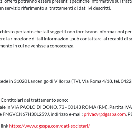
izi offerti potranno essere presenti specifiche informative sul tratt
n servizio riferimento ai trattamenti di dati ivi descritti.
 richiesto pertanto che tali soggetti non forniscano informazioni perso
re la rimozione di tali informazioni, può contattarci ai recapiti di s
mento in cui ne venisse a conoscenza.
sede in 31020 Lancenigo di Villorba (TV), Via Roma 4/18, tel. 04
 i Contitolari del trattamento sono:
legale in VIA PAOLO DI DONO, 73 - 00143 ROMA (RM), Partita IVA
e FNGVCN67H30L259J, indirizzo e-mail:
privacy@dgsspa.com
, 
 link
https://www.dgsspa.com/dati-societari/