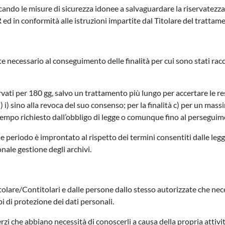
ando le misure di sicurezza idonee a salvaguardare la riservatezza, l
d in conformità alle istruzioni impartite dal Titolare del trattam
te necessario al conseguimento delle finalità per cui sono stati rac
ervati per 180 gg, salvo un trattamento più lungo per accertare le res
) h) i) sino alla revoca del suo consenso; per la finalità c) per un massi
il tempo richiesto dall’obbligo di legge o comunque fino al perseguim
ale periodo è improntato al rispetto dei termini consentiti dalle legg
nale gestione degli archivi.
tolare/Contitolari e dalle persone dallo stesso autorizzate che nece
i di protezione dei dati personali.
erzi che abbiano necessità di conoscerli a causa della propria attivit