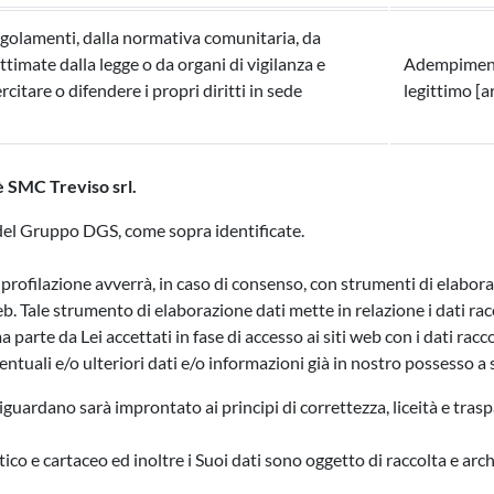
egolamenti, dalla normativa comunitaria, da
ttimate dalla legge o da organi di vigilanza e
Adempimento
citare o difendere i propri diritti in sede
legittimo [ar
 è SMC Treviso srl.
de del Gruppo DGS, come sopra identificate.
i profilazione avverrà, in caso di consenso, con strumenti di elabor
Tale strumento di elaborazione dati mette in relazione i dati racco
ma parte da Lei accettati in fase di accesso ai siti web con i dati rac
ventuali e/o ulteriori dati e/o informazioni già in nostro possesso a 
guardano sarà improntato ai principi di correttezza, liceità e trasp
co e cartaceo ed inoltre i Suoi dati sono oggetto di raccolta e arch